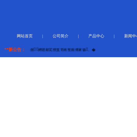
网站首页
公司简介
产品中心
新闻中
|
|
|
**新公告：
愦笮吕瞎丝团笥压饬伲⒄娉辖邮芄愦笈笥衙堑闹傅家饧。�