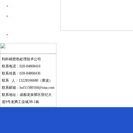
真空退火
真空淬火
铝合金固溶时效
固溶、时效
利科精密热处理技术公司
联系电话：028-84868416
联系传真：028-84868436
联系 人：13228166680（黄波）
联系邮箱：
hxf11580104@sina.com
联系地址：成都龙泉驿区世纪大
道9号龙腾工业城3B-1栋