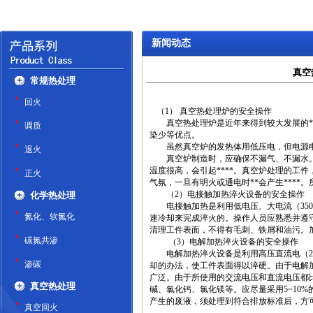
新闻动态
真空
常规热处理
回火
（1） 真空热处理炉的安全操作
真空热处理炉是近年来得到较大发展的**
调质
染少等优点。
虽然真空炉的发热体用低压电，但电源电压
退火
真空炉制造时，应确保不漏气、不漏水。
温度很高，会引起****。真空炉处理的工
正火
气氛，一旦有明火或通电时**会产生***
（2）电接触加热淬火设备的安全操作
化学热处理
电接触加热是利用低电压、大电流（350~4
氮化、软氮化
速冷却来完成淬火的。操作人员应熟悉并遵
清理工件表面，不得有毛刺、铁屑和油污。
碳氮共渗
（3）电解加热淬火设备的安全操作
电解加热淬火设备是利用高压直流电（200
渗碳
却的办法，使工件表面得以淬硬。由于电解
广泛。由于所使用的交流电压和直流电压都
真空热处理
碱、氯化钙、氯化镁等。应尽量采用5~10
产生的废液，须处理到符合排放标准后，方
真空回火