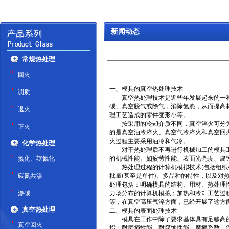
新闻动态
常规热处理
回火
一、模具的真空热处理技术
调质
真空热处理技术是近些年发展起来的一种
碳、真空脱气或除气，消除氢脆，从而提高
退火
理工艺造成的零件变形小等。
按采用的冷却介质不同，真空淬火可分为
正火
的是真空油冷淬火、真空气冷淬火和真空回
火过程主要采用油冷和气冷。
化学热处理
对于热处理后不再进行机械加工的模具工
氮化、软氮化
的机械性能。如疲劳性能、表面光亮度、腐
热处理过程的计算机模拟技术
包括组织
(
碳氮共渗
批量
甚至是单件
、多品种的特性，以及对
(
)
处理包括：明确模具的结构、用材、热处理
渗碳
力场分布的计算机模拟；加热和冷却工艺过程
等，在真空高压气淬方面，已经开展了这方
真空热处理
二、模具的表面处理技术
模具在工作中除了要求基体具有足够高的
真空回火
指：耐磨损性能、耐腐蚀性能、摩擦系数、