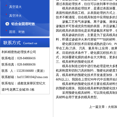
通过表面处理技术，往往可以收到事半功倍
真空退火
模具的表面处理技术，是通过表面涂覆、
表面性能的系统工程。从表面处理的方式上
真空淬火
技术不断涌现，但在模具制造中应用较多的
渗氮工艺有气体渗氮、离子渗氮、液体渗
铝合金固溶时效
渗氮技术可形成优良性能的表面，并且渗氮
因此模具的表面强化是采用渗氮技术较早，也
固溶、时效
模具渗碳的目的，主要是为了提高模具的
料，即通过渗碳淬火来代替较****别的材
硬化膜沉积技术目前较成熟的是
、
CVD
P
早在工具
刀具、刃具、量具等
上应用，效果
(
)
利科精密热处理技术公司
术。目前的技术条件下，硬化膜沉积技术
主
(
式，则涂覆硬化膜的成本会大大降低，更多
联系电话：028-84868416
三、模具材料的预硬化技术
联系传真：028-84868436
模具在制造过程中进行热处理是绝大多数
机床刚度和切削刀具的制约，预硬化的硬度
联系 人：13228166680（黄波）
高，模具材料的预硬化技术开发速度加快，
联系邮箱：
hxf11580104@sina.com
以上
。我国在上世纪
年代中后期开始
60%
)
90
联系地址：成都龙泉驿区世纪大
模具材料的预硬化技术主要在模具材料生
的预硬化模块。我国在模具材料的预硬化技
道9号龙腾工业城3B-1栋
采用预硬化模具材料，可以简化模具制造工
具材料会用于更多的模具类型。
上一篇文章：
火焰