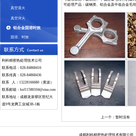
可处理产品：碳钢类、铝合金及中低合金毛
真空退火
真空淬火
铝合金固溶时效
固溶、时效
利科精密热处理技术公司
联系电话：028-84868416
联系传真：028-84868436
联系 人：13228166680（黄波）
联系邮箱：
hxf11580104@sina.com
联系地址：成都龙泉驿区世纪大
道9号龙腾工业城3B-1栋
上一个：暂时没有
成都利科精密热处理技术有限公司 联系电话