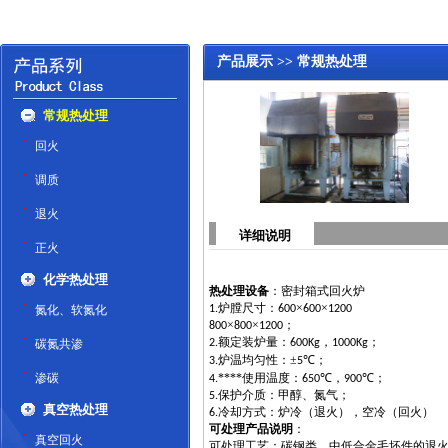
产品展示 >> 常规热处理
常规热处理
回火
调质
退火
详细说明
正火
化学热处理
热处理设备
：密封箱式回火炉
炉膛尺寸：
×
×
氮化、软氮化
1.
600
600
1200
×
×
；
800
800
1200
额定装炉量：
，
；
碳氮共渗
2.
600Kg
1000Kg
炉温均匀性：±
℃；
3.
5
渗碳
****使用温度：
℃，
℃；
4.
650
900
保护介质：甲醇、氮气；
5.
真空热处理
冷却方式：炉冷（退火），空冷（回火）
6.
可处理产品说明
：
真空回火
可处理工艺：碳钢类、中低合金毛坯件的退