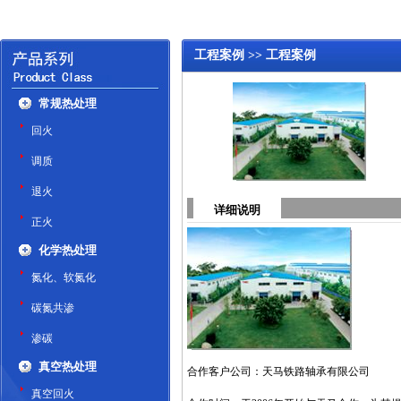
工程案例 >> 工程案例
常规热处理
回火
调质
退火
详细说明
正火
化学热处理
氮化、软氮化
碳氮共渗
渗碳
真空热处理
合作客户公司：天马铁路轴承有限公司
真空回火